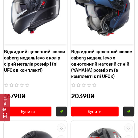
Відкидний щелепний шолом
Відкидний щелепний шолом
caberg модель levo x колір
caberg модель levo x
сірий металік розмір l (пі
однотонний матовий синій
UFOк в комплекті)
(YAMAHA) розмір m (в
комплекті є пі UFOк)
16790₴
20390₴
Фільтр
Купити
Купити