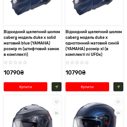
Відкидний щелепний шолом
Відкидний щелепний шолом
caberg модель duke x solid
caberg модель duke x
матовий blue (YAMAHA)
однотонний матовий синій
розмір m (штифтовий замок
(YAMAHA) розмір xl (в
в комплекті)
комплекті пі UFOк)
10790₴
10790₴
Купити
Купити