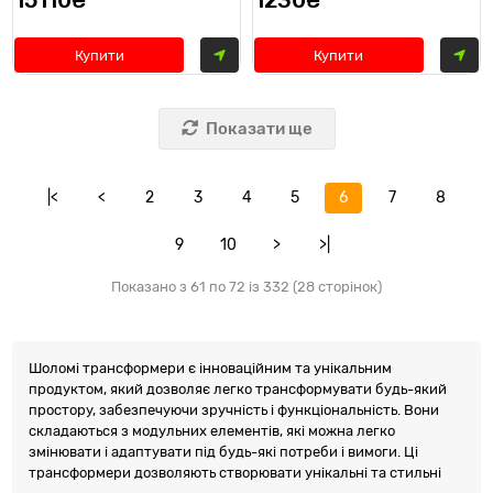
15110₴
1230₴
Купити
Купити
Показати ще
|<
<
2
3
4
5
6
7
8
9
10
>
>|
Показано з 61 по 72 із 332 (28 сторінок)
Шоломі трансформери є інноваційним та унікальним
продуктом, який дозволяє легко трансформувати будь-який
простору, забезпечуючи зручність і функціональність. Вони
складаються з модульних елементів, які можна легко
змінювати і адаптувати під будь-які потреби і вимоги. Ці
трансформери дозволяють створювати унікальні та стильні