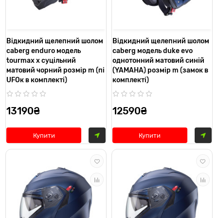
Відкидний щелепний шолом
Відкидний щелепний шолом
caberg enduro модель
caberg модель duke evo
tourmax x суцільний
однотонний матовий синій
матовий чорний розмір m (пі
(YAMAHA) розмір m (замок в
UFOк в комплекті)
комплекті)
13190₴
12590₴
Купити
Купити