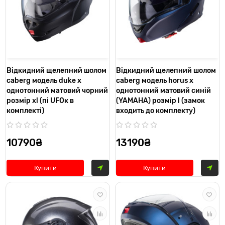
Відкидний щелепний шолом
Відкидний щелепний шолом
caberg модель duke x
caberg модель horus x
однотонний матовий чорний
однотонний матовий синій
розмір xl (пі UFOк в
(YAMAHA) розмір l (замок
комплекті)
входить до комплекту)
10790₴
13190₴
Купити
Купити