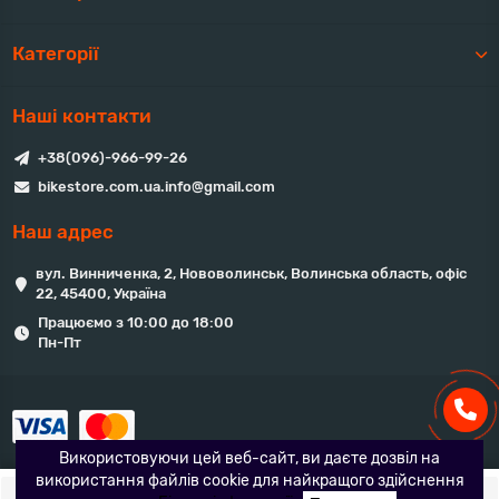
того, вони можуть бути обладнані сонцезахисними візорами
або окулярами, які забезпечують кращу видимість під час
Категорії
занять спортом.
Загальне використання інтегральних шоломів призвело до
Наші контакти
зменшення травм та пошкоджень голови серед спортсменів.
Вони є невід'ємною частиною спортивного обладнання і
+38(096)-966-99-26
дозволяють кожному займатися улюбленим видом спорту в
безпеці та комфорті.
bikestore.com.ua.info@gmail.com
Наш адрес
вул. Винниченка, 2, Нововолинськ, Волинська область, офіс
22, 45400, Україна
Працюємо з 10:00 до 18:00
Пн-Пт
Використовуючи цей веб-сайт, ви даєте дозвіл на
використання файлів cookie для найкращого здійснення