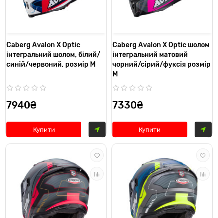
Caberg Avalon X Optic
Caberg Avalon X Optic шолом
інтегральний шолом, білий/
інтегральний матовий
синій/червоний, розмір M
чорний/сірий/фуксія розмір
M
7940₴
7330₴
Купити
Купити