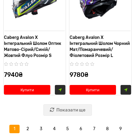
Caberg Avalon X
Caberg Avalon X
Інтегральний Шолом Оптик
Інтегральний Шолом Чорний
Матово-Сірий/Синій/
Мат/Помаранчевий/
Жовтий Флуо Розмір S
Фіолетовий Розмір L
7940₴
9780₴
Купити
Купити
Показати ще
1
2
3
4
5
6
7
8
9