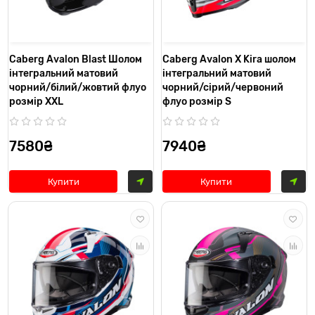
Caberg Avalon Blast Шолом
Caberg Avalon X Kira шолом
інтегральний матовий
інтегральний матовий
чорний/білий/жовтий флуо
чорний/сірий/червоний
розмір XXL
флуо розмір S
7580₴
7940₴
Купити
Купити