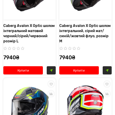
Caberg Avalon X Optic шолом
Caberg Avalon X Optic шолом
інтегральний матовий
інтегральний, сірий мат/
чорний/сірий/червоний
синій/жовтий флуо, розмір
розмір L
M
7940₴
7940₴
Купити
Купити