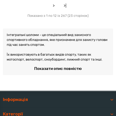
>
>|
Показано з 1 по 12 із 267 (23 сторінок)
Інтегральні шоломи - це спеціальний вид захисного
спортивного обладнання, яке призначене для захисту голови
під час занять спортом.
Їх використовують в багатьох видів спорту, таких як
мотоспорт, велоспорт, сноубординг, лижний спорт та інші.
Інтегральні шоломи володіють анатомічною формою, що добре
Показати опис повністю
облягає форму голови, що забезпечує максимальний комфорт
та захист.
Ці шоломи виготовляються з високоякісних матеріалів, які
мають відповідати всім стандартам безпеки. Вони мають
вбудовану вентиляційну систему, яка дозволяє голові
Інформація
"дихати" під час активних тренувань.
Інтегральні шоломи зазвичай мають регульований затискач,
Категорії
який забезпечує точне та надійне прилягання до голови. Крім