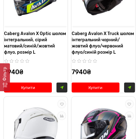
Caberg Avalon X Optic шолом
Caberg Avalon X Truck шолом
інтегральний, сірий
інтегральний чорний/
матовий/синій/жовтий
жовтий флуо/червоний
флуо, розмір L
флуо/синій розмір L
Фільтр
7940₴
7940₴
Купити
Купити