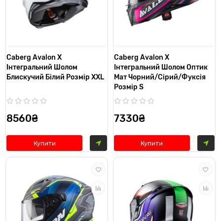
Caberg Avalon X
Caberg Avalon X
Інтегральний Шолом
Інтегральний Шолом Оптик
Блискучий Білий Розмір XXL
Мат Чорний/Сірий/Фуксія
Розмір S
8560₴
7330₴
Купити
Купити