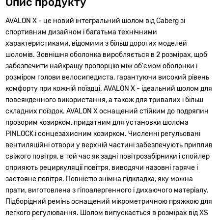
Опис продукту
AVALON X - це новий інтегральний шолом від Caberg зі
спортивним дизайном і багатьма технічними
характеристиками, відомими з більш дорогих моделей
шоломів. Зовнішня оболонка виробляється в 2 розмірах, щоб
забезпечити найкращу пропорцію між об'ємом оболонки і
розміром голови велосипедиста, гарантуючи високий рівень
комфорту при кожній поїздці. AVALON X - ідеальний шолом для
повсякденного використання, а також для тривалих і більш
складних поїздок. AVALON X оснащений стійким до подряпин
прозорим козирком, придатним для установки шолома
PINLOCK і сонцезахисним козирком. Численні регульовані
вентиляційні отвори у верхній частині забезпечують приплив
свіжого повітря, в той час як задні повітрозабірники і спойлер
сприяють рециркуляції повітря, виводячи назовні гаряче і
застояне повітря. Повністю знімна підкладка, яку можна
прати, виготовлена з гіпоалергенного і дихаючого матеріалу.
Підборідний ремінь оснащений мікрометричною пряжкою для
легкого регулювання. Шолом випускається в розмірах від XS