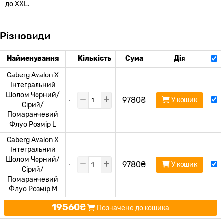
до XXL.
Різновиди
Найменування
Кількість
Сума
Дія
Caberg Avalon X
Інтегральний
Шолом Чорний/
9780₴
У кошик
Сірий/
Помаранчевий
Флуо Розмір L
Caberg Avalon X
Інтегральний
Шолом Чорний/
9780₴
У кошик
Сірий/
Помаранчевий
Флуо Розмір M
19560₴
Позначене до кошика